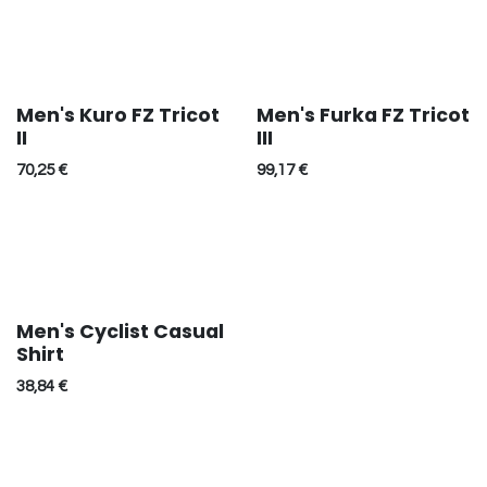
Men's Kuro FZ Tricot
Men's Furka FZ Tricot
Réduction
Réduction
II
III
70,25
€
99,17
€
Men's Cyclist Casual
Réduction
Shirt
38,84
€