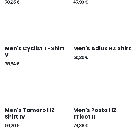
70,25
€
47,93
€
Men's Cyclist T-Shirt
Men's Adlux HZ Shirt
Réduction
V
56,20
€
38,84
€
Men's Tamaro HZ
Men's Posta HZ
Réduction
Shirt IV
Tricot II
56,20
€
74,38
€