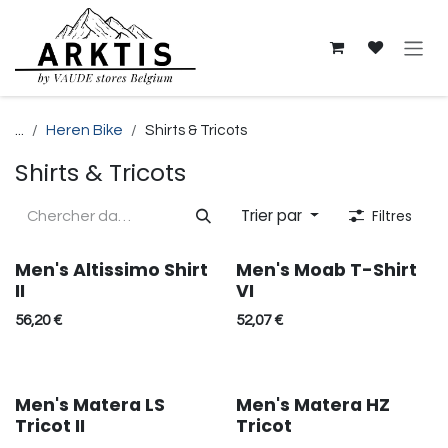
Se rendre au contenu
...
Heren Bike
Shirts & Tricots
Shirts & Tricots
Trier par
Filtres
Men's Altissimo Shirt
Men's Moab T-Shirt
Réduction
Réduction
II
VI
56,20
€
52,07
€
Men's Matera LS
Men's Matera HZ
Tricot II
Tricot