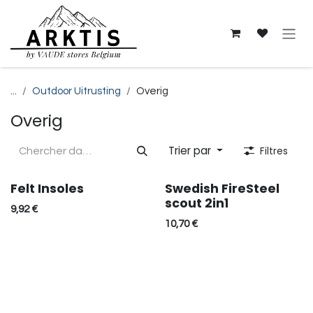
Se rendre au contenu
...
Outdoor Uitrusting
Overig
Overig
Trier par
Filtres
Felt Insoles
Swedish FireSteel
scout 2in1
9,92
€
10,70
€