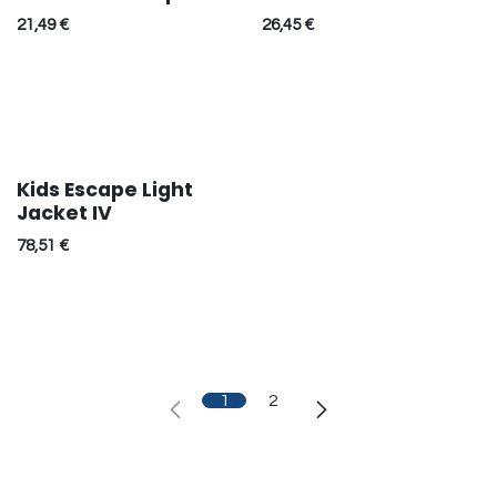
21,49
€
26,45
€
Kids Escape Light
Réduction
Jacket IV
78,51
€
1
2