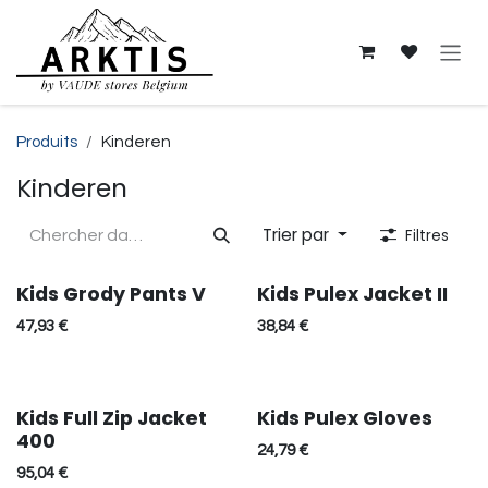
Se rendre au contenu
Produits
Kinderen
Kinderen
Trier par
Filtres
Kids Grody Pants V
Kids Pulex Jacket II
47,93
€
38,84
€
Kids Full Zip Jacket
Kids Pulex Gloves
400
24,79
€
95,04
€