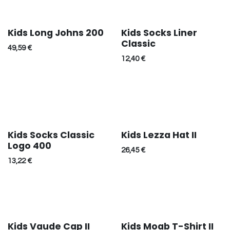
Kids Long Johns 200
Kids Socks Liner
Classic
49,59
€
12,40
€
Kids Socks Classic
Kids Lezza Hat II
Réduction
Logo 400
26,45
€
13,22
€
Kids Vaude Cap II
Kids Moab T-Shirt II
Réduction