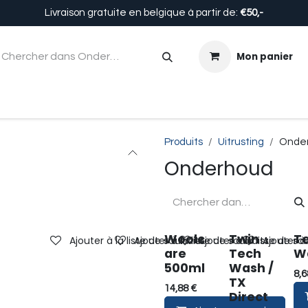
Livraison gratuite en belgique à partir de:
€50,-
Mon panier
Enfants
Accessoires
Équipement
À propos de n
Produits
Uitrusting
Onde
Onderhoud
Woolc
Twin
T
Ajouter à la liste de souhaits
Ajouter à la liste de souhaits
Ajouter à la liste de so
Ajouter à 
are
Tech
W
500ml
Wash /
8,6
TX
14,88
€
Direct