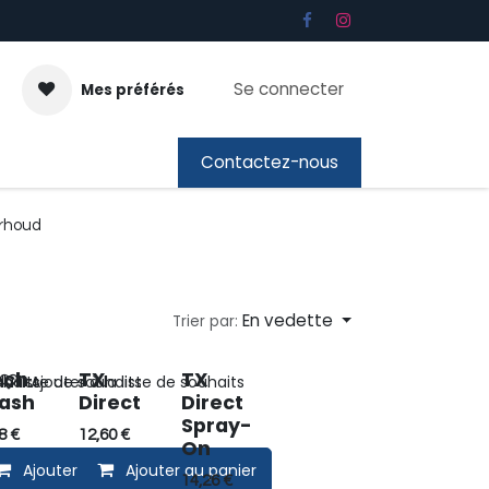
Se connecter
Mes préférés
ous
Cadeaubon
Contactez-nous
rhoud
En vedette
Trier par:
ech
TX
TX
uhaits
la liste de souhaits
Ajouter à la liste de souhaits
ash
Direct
Direct
Spray-
8
€
12,60
€
On
Ajouter au panier
Ajouter au panier
14,26
€