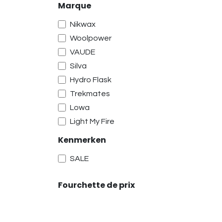
Marque
Chapeaux
Foulards et tubes
Nikwax
Gants
Woolpower
Chaussettes
VAUDE
Autres
Silva
Maintenance
Hydro Flask
Sacs à dos de randonnée
Trekmates
Sacs à dos de trekking
Lowa
Lampes frontales
Light My Fire
Sacoches pour vélo
Kenmerken
Casquettes
SALE
Shorts
Shorts de cyclisme
Fourchette de prix
Pantalons de pluie
Chaussures de cyclisme
Sacs à dos de cyclisme