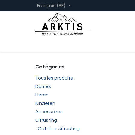
Se rendre au contenu
Français (BE)
Page d'accueil
Femmes
Hommes
Catégories
Tous les produits
Dames
Heren
Kinderen
Accessoires
Uitrusting
Outdoor Uitrusting