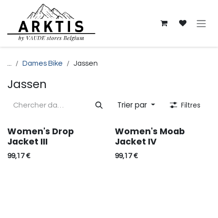
Se rendre au contenu
...
Dames Bike
Jassen
Jassen
Trier par
Filtres
Women's Drop
Women's Moab
Réduction
Jacket III
Jacket IV
99,17
€
99,17
€