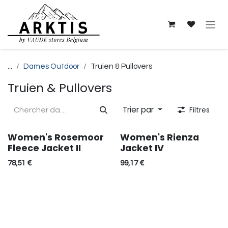
Se rendre au contenu
...
Dames Outdoor
Truien & Pullovers
Truien & Pullovers
Trier par
Filtres
Women's Rosemoor
Women's Rienza
Fleece Jacket II
Jacket IV
78,51
€
99,17
€