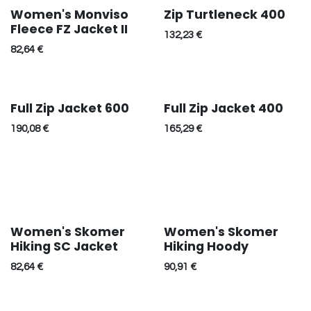
Women's Monviso
Zip Turtleneck 400
Fleece FZ Jacket II
132,23
€
82,64
€
Full Zip Jacket 600
Full Zip Jacket 400
190,08
€
165,29
€
Women's Skomer
Women's Skomer
Réduction
Réduction
Hiking SC Jacket
Hiking Hoody
82,64
€
90,91
€