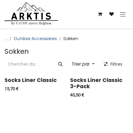
Se rendre au contenu
...
Outdoor Accessoires
Sokken
Sokken
Trier par
Filtres
Socks Liner Classic
Socks Liner Classic
3-Pack
15,70
€
40,50
€