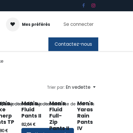
Se connecter
Mes préférés
ous
Cadeaubon
Contactez-nous
ke
En vedette
Trier par:
en's
Men's
Men's
Men's
uhaits
la liste de souhaits
Ajouter à la liste de souhaits
Ajouter à la liste de souhaits
ke
Fluid
Fluid
Yaras
nerp
Pants II
Full-
Rain
ts TP
Zip
Pants
82,64
€
Pants II
IV
80
€