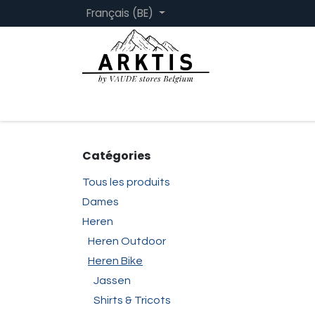
Se rendre au contenu
Français (BE)
Page d'accueil
Femmes
Hommes
Catégories
Tous les produits
Dames
Heren
Heren Outdoor
Heren Bike
Jassen
Shirts & Tricots