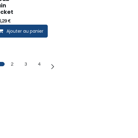
in
cket
5,29
€
 panier
Ajouter au panier
2
3
4