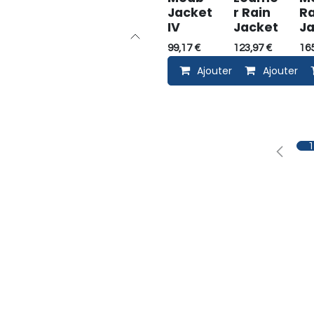
Jacket
r Rain
Ra
IV
Jacket
Ja
99,17
€
123,97
€
16
Ajouter au panier
Ajouter au
1