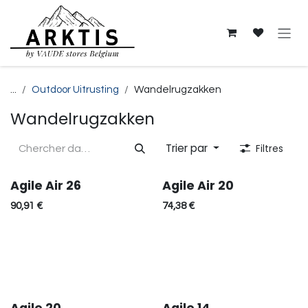
Se rendre au contenu
...
Outdoor Uitrusting
Wandelrugzakken
Wandelrugzakken
Trier par
Filtres
Agile Air 26
Agile Air 20
90,91
€
74,38
€