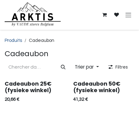
Se rendre au contenu
Produits
Cadeaubon
Cadeaubon
Trier par
Filtres
Cadeaubon 25€
Cadeaubon 50€
(fysieke winkel)
(fysieke winkel)
20,66
€
41,32
€