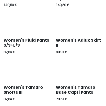
140,50
€
140,50
€
Women's Fluid Pants
Women's Adlux Skirt
Réduction
S/S+L/S
II
82,64
€
90,91
€
Women's Tamaro
Women's Tamaro
Shorts III
Base Capri Pants
82,64
€
78,51
€