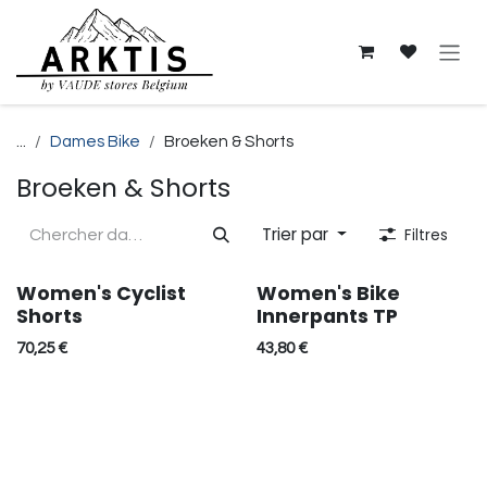
Se rendre au contenu
...
Dames Bike
Broeken & Shorts
Broeken & Shorts
Trier par
Filtres
Women's Cyclist
Women's Bike
Réduction
Shorts
Innerpants TP
70,25
€
43,80
€