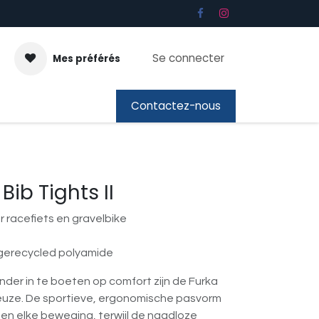
Se connecter
Mes préférés
ous
Cadeaubon
Contactez-nous
Bib Tights II
r racefiets en gravelbike
gerecycled polyamide
nder in te boeten op comfort zijn de Furka
keuze. De sportieve, ergonomische pasvorm
en elke beweging, terwijl de naadloze