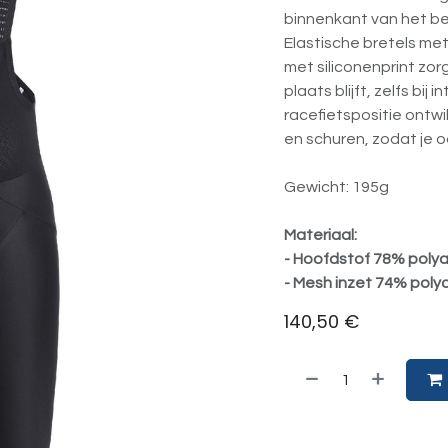
binnenkant van het bee
Elastische bretels m
met siliconenprint zor
plaats blijft, zelfs bij
racefietspositie ontw
en schuren, zodat je o
Gewicht: 195g
Materiaal:
- Hoofdstof 78% polya
- Mesh inzet 74% poly
140,50
€