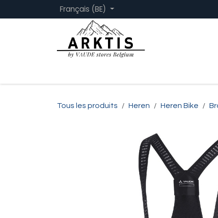
Se rendre au contenu
Français (BE)
Page d'accueil
Femmes
Hommes
Tous les produits
Heren
Heren Bike
Br