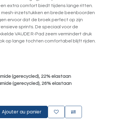
n extra comfort biedt tijdens lange ritten.
et mesh-inzetstukken en brede beenboorden
gen ervoor dat de broek perfect op zijn
 intensieve sprints. De speciaal voor de
ikkelde VAUDE R-Pad zeem vermindert druk
ok op lange tochten comfortabel blijft rijden.
mide (gerecycled), 22% elastaan
amide (gerecycled), 26% elastaan
Ajouter au panier