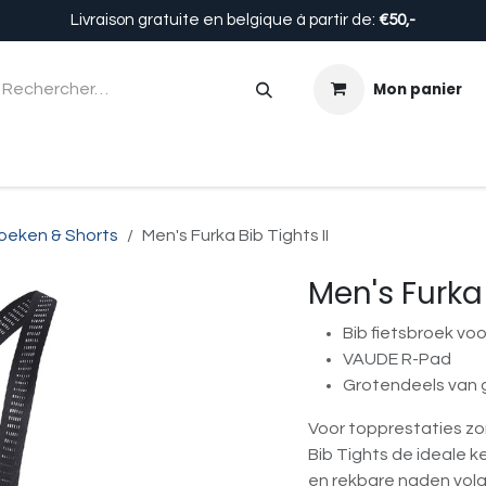
Livraison gratuite en belgique à partir de:
€50,-
Mon panier
Enfants
Accessoires
Équipement
À propos de n
oeken & Shorts
Men's Furka Bib Tights II
Men's Furka 
Bib fietsbroek voo
VAUDE R-Pad
Grotendeels van 
Voor topprestaties zo
Bib Tights de ideale 
en rekbare naden volg