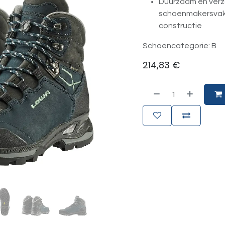
Duurzaam en verz
schoenmakersvakm
constructie
Schoencategorie: B
214,83
€