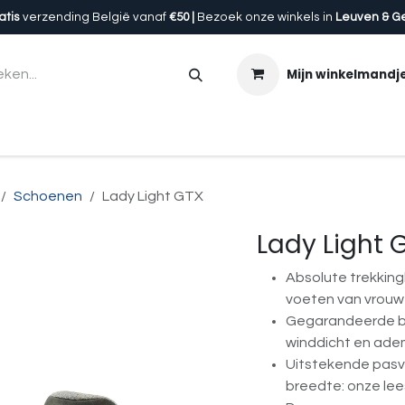
atis
verzending België vanaf
€50 |
Bezoek onze winkels in
Leuven & G
Mijn winkelmandj
en
Accessoires
Uitrusting
Onze winkels
Cadeau
Schoenen
Lady Light GTX
Lady Light 
Absolute trekking
voeten van vrouw
Gegarandeerde be
winddicht en ad
Uitstekende pasv
breedte: onze lee