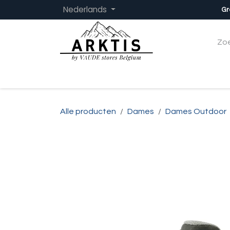
Overslaan naar inhoud
Nederlands
Gr
Startpagina
Dames
Heren
Kinder
Alle producten
Dames
Dames Outdoor