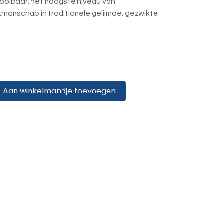
oolbaar: het hoogste niveau van
anschap in traditionele gelijmde, gezwikte
Aan winkelmandje toevoegen