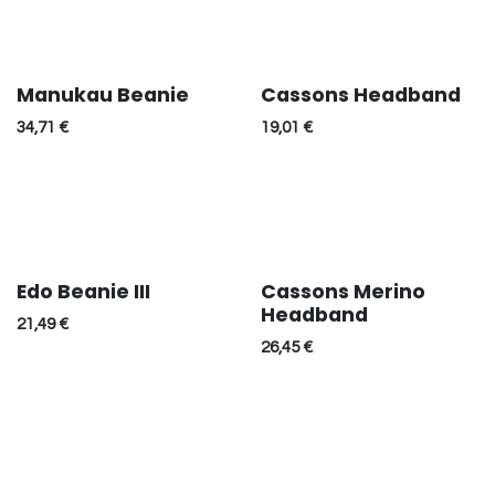
Manukau Beanie
Cassons Headband
34,71
€
19,01
€
Edo Beanie III
Cassons Merino
Headband
21,49
€
26,45
€