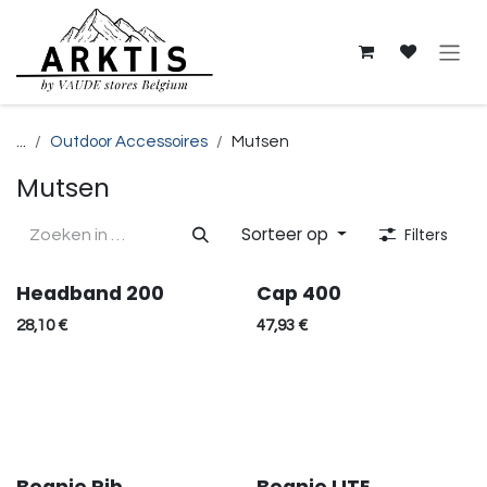
Overslaan naar inhoud
...
Outdoor Accessoires
Mutsen
Mutsen
Sorteer op
Filters
Headband 200
Cap 400
28,10
€
47,93
€