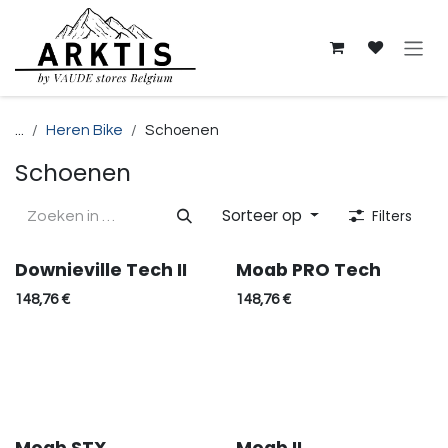
Overslaan naar inhoud
...
Heren Bike
Schoenen
Schoenen
Sorteer op
Filters
Downieville Tech II
Moab PRO Tech
148,76
€
148,76
€