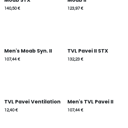
Moab STX
Moab II
140,50
€
123,97
€
Men's Moab Syn. II
TVL Pavei II STX
107,44
€
132,23
€
TVL Pavei Ventilation
Men's TVL Pavei II
12,40
€
107,44
€