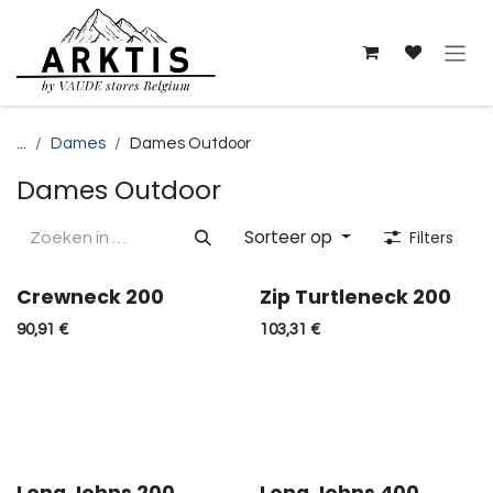
Overslaan naar inhoud
...
Dames
Dames Outdoor
Dames Outdoor
Sorteer op
Filters
Crewneck 200
Zip Turtleneck 200
90,91
€
103,31
€