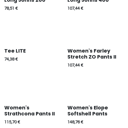
Long Johns 200
Long Johns 400
78,51
€
107,44
€
Tee LITE
Women's Farley
Stretch ZO Pants II
74,38
€
107,44
€
Women's
Women's Elope
Strathcona Pants II
Softshell Pants
115,70
€
148,76
€