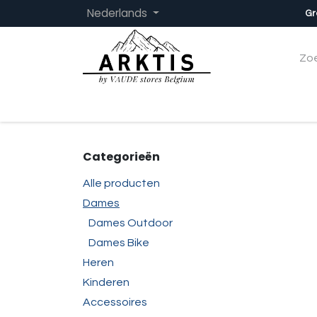
Overslaan naar inhoud
Nederlands
Gr
Startpagina
Dames
Heren
Kinder
Categorieën
Alle producten
Dames
Dames Outdoor
Dames Bike
Heren
Kinderen
Accessoires