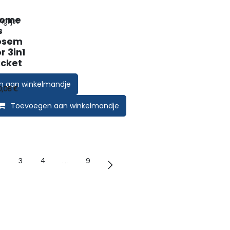
ome
glijst
s
osem
r 3in1
cket
n aan winkelmandje
0,08
€
mandje
Toevoegen aan winkelmandje
3
4
…
9