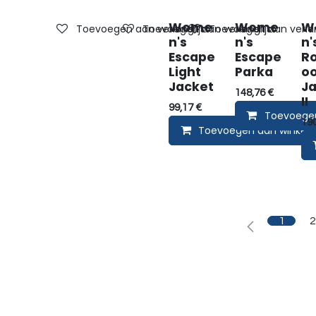
Wome
Wome
W
Toevoegen aan verlanglijst
Toevoegen aan verlanglijst
Toevoegen aan verlan
n's
n's
n'
Escape
Escape
R
Light
Parka
oo
Jacket
Ja
148,76
€
II
99,17
€
Toevoege
19
Toevoegen aan winkel
1
2