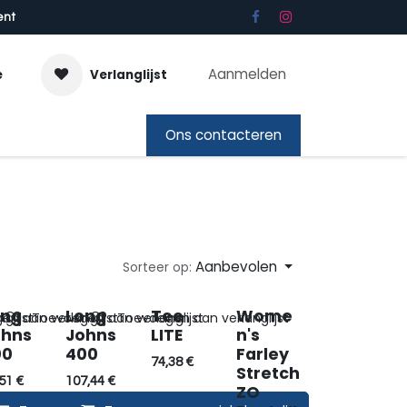
ent
Aanmelden
e
Verlanglijst
bon
Ons contacteren
Aanbevolen
Sorteer op:
ong
Long
Tee
Wome
glijst
n aan verlanglijst
Toevoegen aan verlanglijst
Toevoegen aan verlanglijst
ohns
Johns
LITE
n's
00
400
Farley
74,38
€
Stretch
51
€
107,44
€
ZO