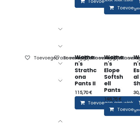
Toevoegen aan winkel
Toevoege
Wome
Wome
W
Toevoegen aan verlanglijst
Toevoegen aan verlanglijst
Toevoegen aan verlan
Toevoege
n's
n's
n'
Strathc
Elope
Es
ona
Softsh
al
Pants II
ell
Sh
Pants
115,70
€
30,
148,76
€
Toevoegen aan winkel
Toevoege