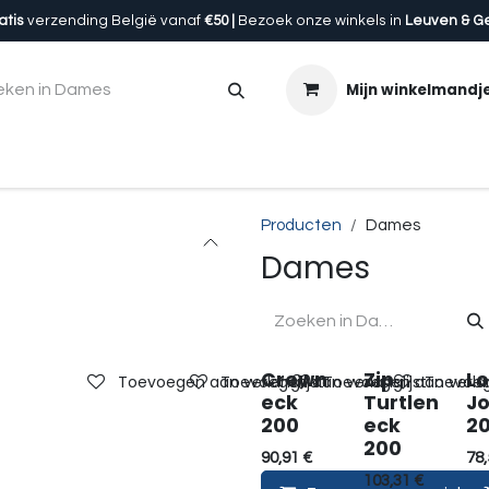
atis
verzending België vanaf
€50 |
Bezoek onze winkels in
Leuven & G
Mijn winkelmandj
en
Accessoires
Uitrusting
Onze winkels
Cadeau
Producten
Dames
Dames
Crewn
Zip
L
Toevoegen aan verlanglijst
Toevoegen aan verlanglijst
Toevoegen aan verlan
Toevoege
eck
Turtlen
J
200
eck
2
200
90,91
€
78,
103,31
€