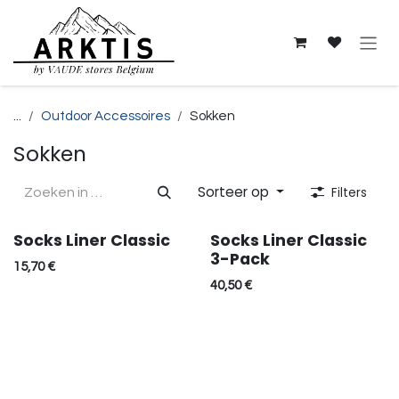
Overslaan naar inhoud
...
Outdoor Accessoires
Sokken
Sokken
Sorteer op
Filters
Socks Liner Classic
Socks Liner Classic
3-Pack
15,70
€
40,50
€