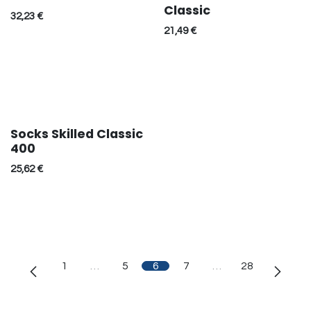
Classic
32,23
€
21,49
€
Socks Skilled Classic
400
25,62
€
1
…
5
6
7
…
28