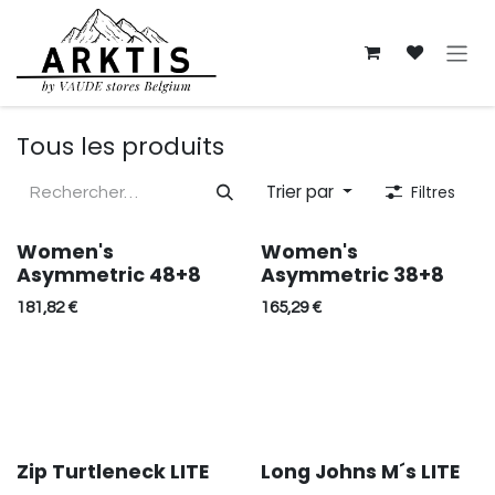
Se rendre au contenu
Tous les produits
Trier par
Filtres
Women's
Women's
Asymmetric 48+8
Asymmetric 38+8
181,82
€
165,29
€
Zip Turtleneck LITE
Long Johns M´s LITE