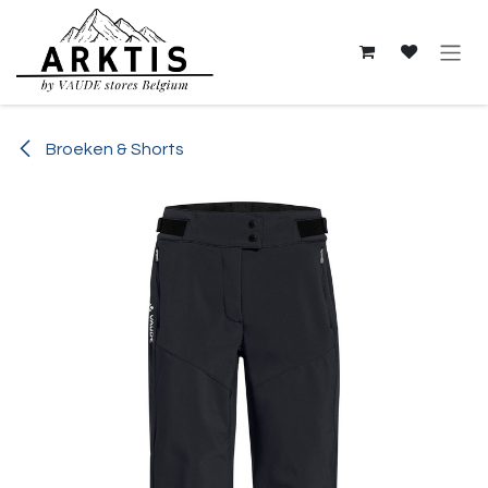
Overslaan naar inhoud
Broeken & Shorts