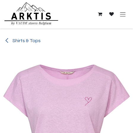
Overslaan naar inhoud
Shirts & Tops