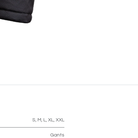
S
,
M
,
L
,
XL
,
XXL
Gants