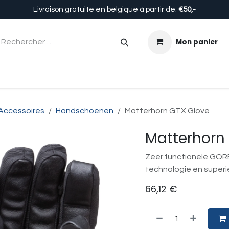
Livraison gratuite en belgique à partir de:
€50,-
Mon panier
Enfants
Accessoires
Équipement
À propos de n
Accessoires
Handschoenen
Matterhorn GTX Glove
Matterhorn
Zeer functionele GO
technologie en superie
66,12
€