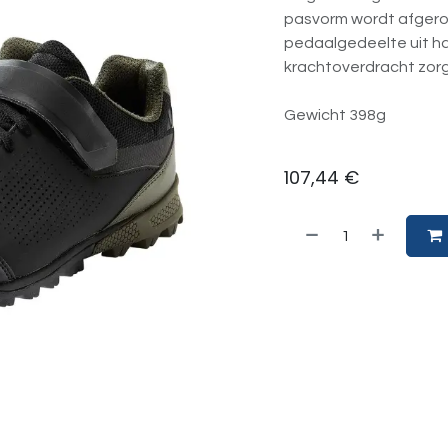
pasvorm wordt afgerond
pedaalgedeelte uit h
krachtoverdracht zorg
Gewicht 398g
107,44
€