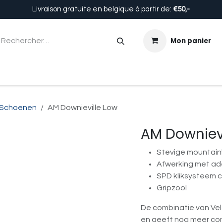
Livraison gratuite en belgique à partir de:
€50,-
Mon panier
Enfants
Accessoires
Équipement
À propos de n
Schoenen
AM Downieville Low
AM Downievi
Stevige mountai
Afwerking met a
SPD kliksysteem 
Gripzool
De combinatie van Velc
en geeft nog meer con