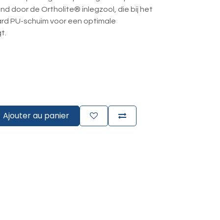
 door de Ortholite® inlegzool, die bij het
ard PU-schuim voor een optimale
t.
Ajouter au panier