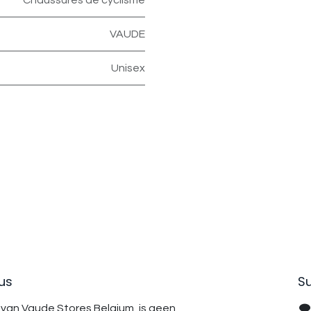
Chaussures de cyclisme
VAUDE
Unisex
us
Su
van Vaude Stores Belgium, is geen