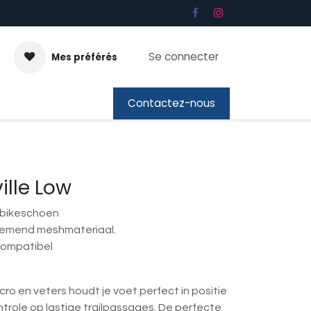
Se connecter
Mes préférés
ous
Cadeaubon
Contactez-nous
lle Low
nbikeschoen
demend meshmateriaal.
compatibel
ro en veters houdt je voet perfect in positie
trole op lastige trailpassages. De perfecte