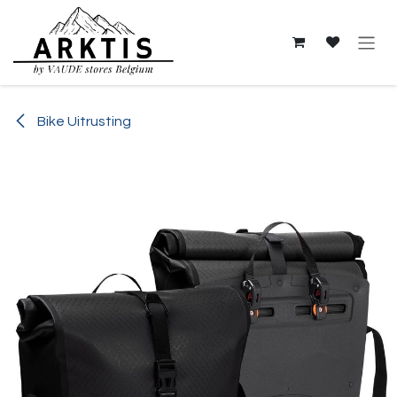
Overslaan naar inhoud
Bike Uitrusting