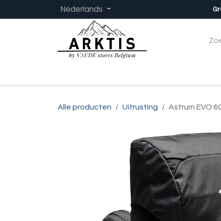
Overslaan naar inhoud
Nederlands
Gr
Startpagina
Dames
Heren
Kinder
Alle producten
Uitrusting
Astrum EVO 6