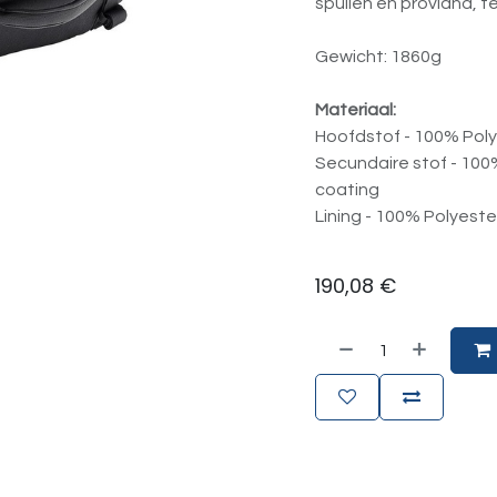
spullen en proviand, te
Gewicht: 1860g
Materiaal:
Hoofdstof - 100% Poly
Secundaire stof - 100
coating
Lining - 100% Polyeste
190,08
€