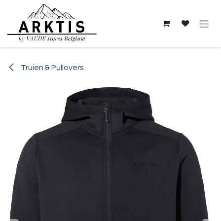
Overslaan naar inhoud
Truien & Pullovers