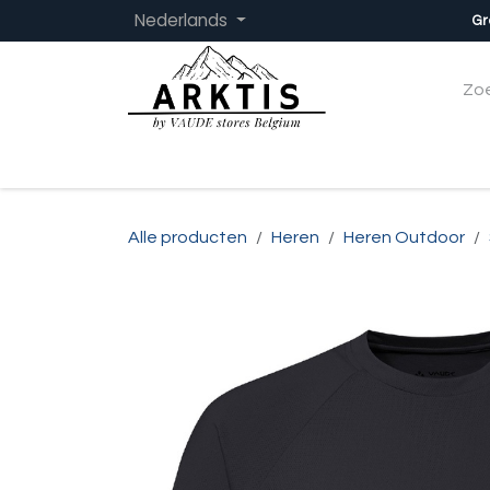
Overslaan naar inhoud
Nederlands
Gr
Startpagina
Dames
Heren
Kinder
Alle producten
Heren
Heren Outdoor