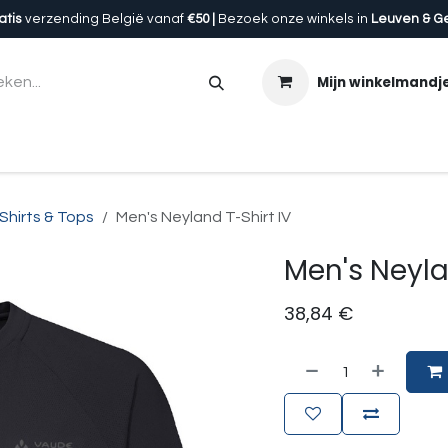
atis
verzending België vanaf
€50 |
Bezoek onze winkels in
Leuven & G
Mijn winkelmandj
en
Accessoires
Uitrusting
Onze winkels
Cadeau
Shirts & Tops
Men's Neyland T-Shirt IV
Men's Neyla
38,84
€