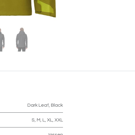
Dark Leaf
,
Black
S
,
M
,
L
,
XL
,
XXL
Jassen