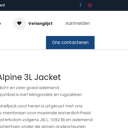
ent
Aanmelden
e
Verlanglijst
bon
Ons contacteren
Alpine 3L Jacket
dicht en zeer goed ademend
tibel is met klimgordels en rugzakken
helljack voor heren is uitgerust met ons
ro-membraan voor maximale waterdichtheid
aterkolom volgens JIS L 1092 B) en ademend
latieritsen onder de armen ondersteunen