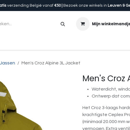
atis
verzending België vanaf
€50 |
Bezoek onze winkels in
Leuven & G
Mijn winkelmandj
en
Accessoires
Uitrusting
Onze winkels
Cadeau
Jassen
Men's Croz Alpine 3L Jacket
Men's Croz 
Waterdicht, wind
Ontwerp dat compa
Het Croz 3-laags hards
krachtigste Ceplex P
(minimaal 20.000 mm w
vermogen. Extra venti