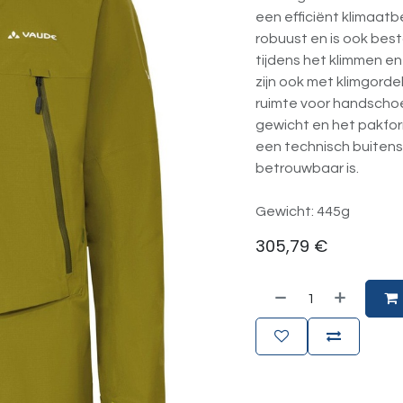
een efficiënt klimaatb
robuust en is ook bes
tijdens het klimmen e
zijn ook met klimgorde
ruimte voor handschoe
gewicht en het pakfor
een technisch buitensp
betrouwbaar is.
Gewicht: 445g
305,79
€