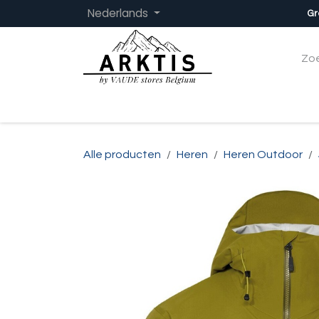
Overslaan naar inhoud
Nederlands
Gr
Startpagina
Dames
Heren
Kinder
Alle producten
Heren
Heren Outdoor