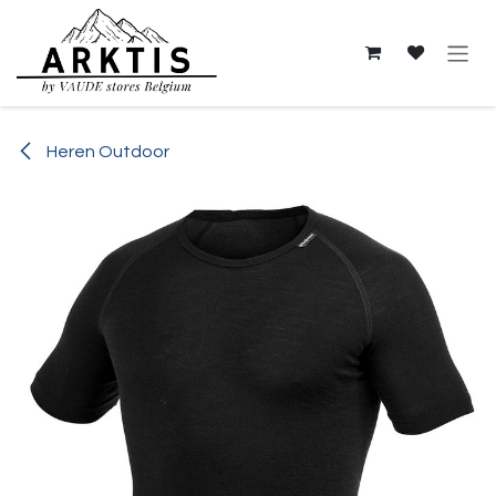
Overslaan naar inhoud
Heren Outdoor