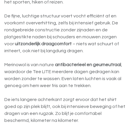
het sporten, hiken of reizen.
De fijne, luchtige structuur voert vocht efficiënt af en
voorkomt oververhitting, zelfs bij intensief gebruik. De
rondgebreide constructie zonder zijnaden en de
platgestikte naden bij schouders en mouwen zorgen
voor
uitzonderlijk draagcomfort
– niets wat schuurt of
irriteert, ook niet bij langdurig dragen.
Merinowol is van nature
antibacterieel en geurneutraal
,
waardoor de Tee LITE meerdere dagen gedragen kan
worden zonder te wassen. Even laten luchten is vaak al
genoeg om hem weer fris aan te trekken.
De iets langere achterkant zorgt ervoor dat het shirt
goed op zijn plek blijft, ook bij intensieve beweging of het
dragen van een rugzak. Zo blijf je comfortabel
beschermd, kilometer na kilometer.