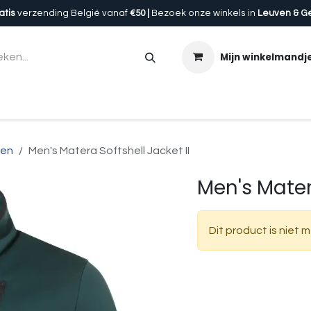
atis
verzending België vanaf
€50 |
Bezoek onze winkels in
Leuven & G
Mijn winkelmandj
en
Accessoires
Uitrusting
Onze winkels
Cadeau
sen
Men's Matera Softshell Jacket II
Men's Matera
Dit product is niet 