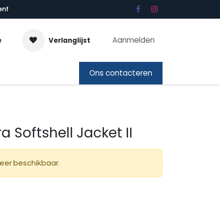
ent
Aanmelden
e
Verlanglijst
bon
Ons contacteren
 Softshell Jacket II
meer beschikbaar.