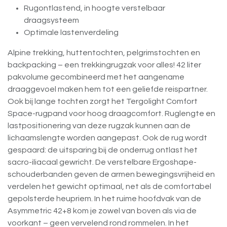
Rugontlastend, in hoogte verstelbaar
draagsysteem
Optimale lastenverdeling
Alpine trekking, huttentochten, pelgrimstochten en
backpacking – een trekkingrugzak voor alles! 42 liter
pakvolume gecombineerd met het aangename
draaggevoel maken hem tot een geliefde reispartner.
Ook bij lange tochten zorgt het Tergolight Comfort
Space-rugpand voor hoog draagcomfort. Ruglengte en
lastpositionering van deze rugzak kunnen aan de
lichaamslengte worden aangepast. Ook de rug wordt
gespaard: de uitsparing bij de onderrug ontlast het
sacro-iliacaal gewricht. De verstelbare Ergoshape-
schouderbanden geven de armen bewegingsvrijheid en
verdelen het gewicht optimaal, net als de comfortabel
gepolsterde heupriem. In het ruime hoofdvak van de
Asymmetric 42+8 kom je zowel van boven als via de
voorkant – geen vervelend rond rommelen. In het