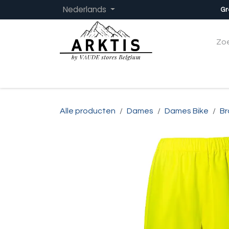
Overslaan naar inhoud
Nederlands
Gr
Startpagina
Dames
Heren
Kinder
Alle producten
Dames
Dames Bike
Br