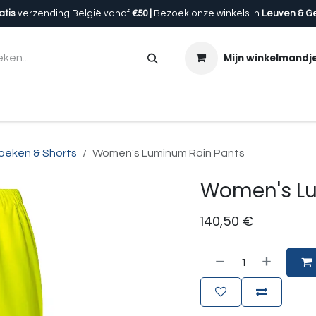
atis
verzending België vanaf
€50 |
Bezoek onze winkels in
Leuven & G
Mijn winkelmandj
en
Accessoires
Uitrusting
Onze winkels
Cadeau
oeken & Shorts
Women's Luminum Rain Pants
Women's Lu
140,50
€