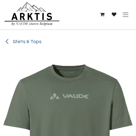
Overslaan naar inhoud
Shirts & Tops