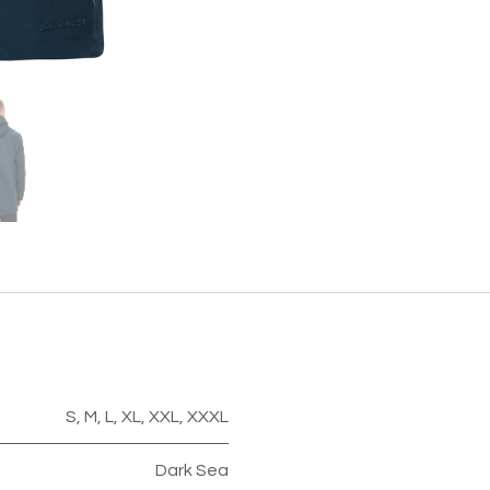
S
,
M
,
L
,
XL
,
XXL
,
XXXL
Dark Sea