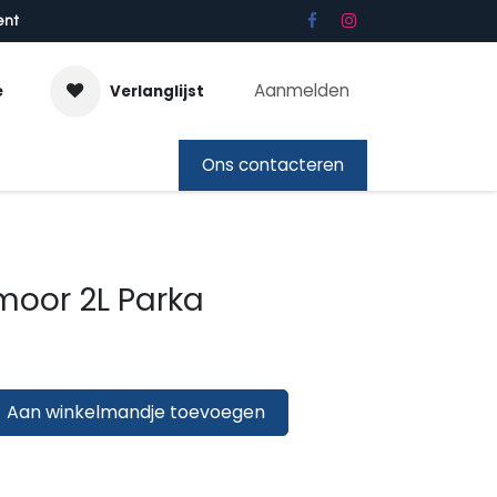
ent
Aanmelden
e
Verlanglijst
bon
Ons contacteren
moor 2L Parka
Aan winkelmandje toevoegen