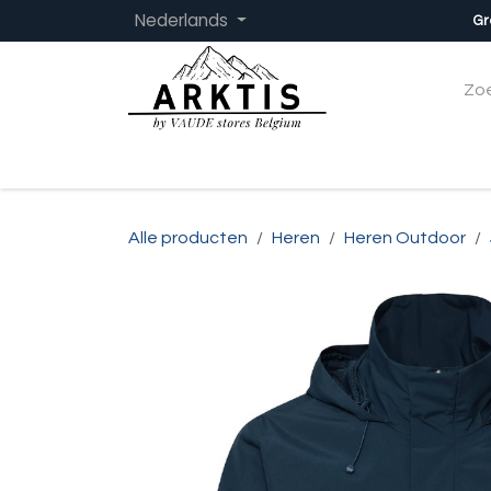
Overslaan naar inhoud
Nederlands
Gr
Startpagina
Dames
Heren
Kinder
Alle producten
Heren
Heren Outdoor