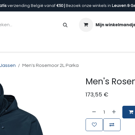
atis
verzending België vanaf
€50 |
Bezoek onze winkels in
Leuven & G
Mijn winkelmandj
en
Accessoires
Uitrusting
Onze winkels
Cadeau
Jassen
Men's Rosemoor 2L Parka
Men's Rose
173,55
€