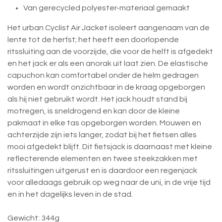
Van gerecycled polyester-materiaal gemaakt
Het urban Cyclist Air Jacket isoleert aangenaam van de
lente tot de herfst; het heeft een doorlopende
ritssluiting aan de voorzijde, die voor de helft is afgedekt
en het jack er als een anorak uit laat zien. De elastische
capuchon kan comfortabel onder de helm gedragen
worden en wordt onzichtbaar in de kraag opgeborgen
als hij niet gebruikt wordt. Het jack houdt stand bij
motregen, is sneldrogend en kan door de kleine
pakmaat in elke tas opgeborgen worden. Mouwen en
achterzijde zijn iets langer, zodat bij het fietsen alles
mooi afgedekt blijft. Dit fietsjack is daarnaast met kleine
reflecterende elementen en twee steekzakken met
ritssluitingen uitgerust en is daardoor een regenjack
voor alledaags gebruik op weg naar de uni, in de vrije tijd
en in het dagelijks leven in de stad.
Gewicht: 344g