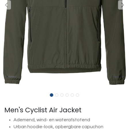
Men's Cyclist Air Jacket
Ademend, wind- en waterafstotend
Urban hoodie-look, opbergbare capuchon