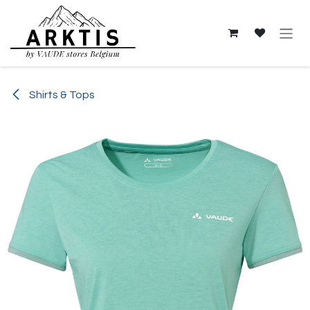
Overslaan naar inhoud
Shirts & Tops