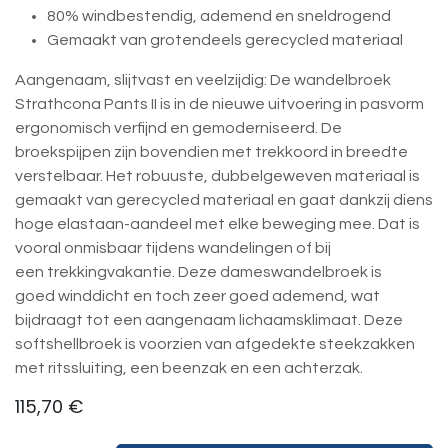
80% windbestendig, ademend en sneldrogend
Gemaakt van grotendeels gerecycled materiaal
Aangenaam, slijtvast en veelzijdig: De wandelbroek
Strathcona Pants II is in de nieuwe uitvoering in pasvorm
ergonomisch verfijnd en gemoderniseerd. De
broekspijpen zijn bovendien met trekkoord in breedte
verstelbaar. Het robuuste, dubbelgeweven materiaal is
gemaakt van gerecycled materiaal en gaat dankzij diens
hoge elastaan-aandeel met elke beweging mee. Dat is
vooral onmisbaar tijdens wandelingen of bij
een trekkingvakantie. Deze dameswandelbroek is
goed winddicht en toch zeer goed ademend, wat
bijdraagt tot een aangenaam lichaamsklimaat. Deze
softshellbroek is voorzien van afgedekte steekzakken
met ritssluiting, een beenzak en een achterzak.
115,70
€