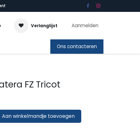
ent
Aanmelden
e
Verlanglijst
bon
Ons contacteren
era FZ Tricot
Aan winkelmandje toevoegen