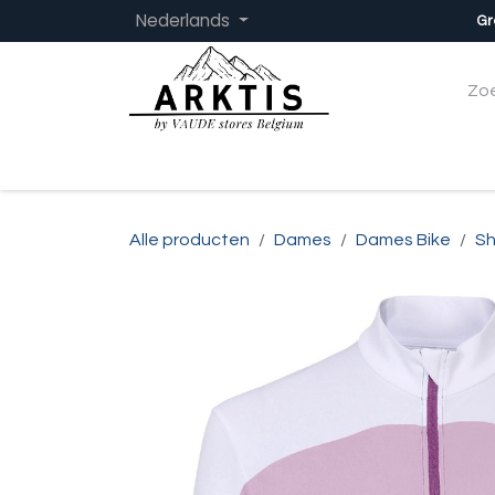
Overslaan naar inhoud
Nederlands
Gr
Startpagina
Dames
Heren
Kinder
Alle producten
Dames
Dames Bike
Sh