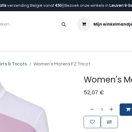
atis
verzending België vanaf
€50 |
Bezoek onze winkels in
Leuven & G
Mijn winkelmandj
en
Accessoires
Uitrusting
Onze winkels
Cadeau
irts & Tricots
Women's Matera FZ Tricot
Women's Mat
52,07
€