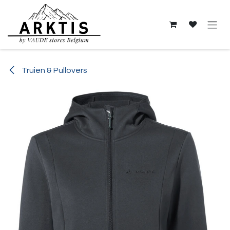
Overslaan naar inhoud
Truien & Pullovers