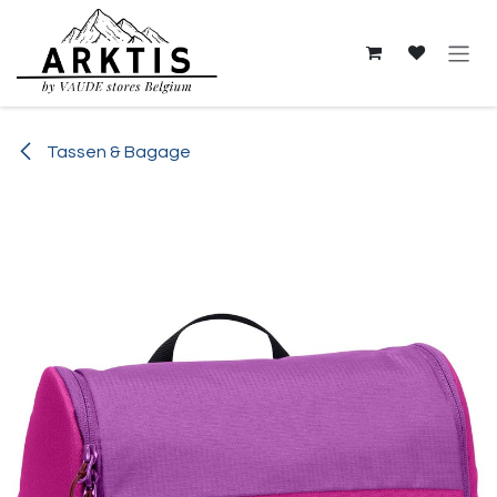
Overslaan naar inhoud
Tassen & Bagage