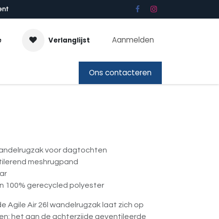
ent
Aanmelden
e
Verlanglijst
bon
Ons contacteren
wandelrugzak voor dagtochten
tilerend meshrugpand
aar
an 100% gerecycled polyester
e Agile Air 26l wandelrugzak laat zich op
n: het aan de achterzijde geventileerde