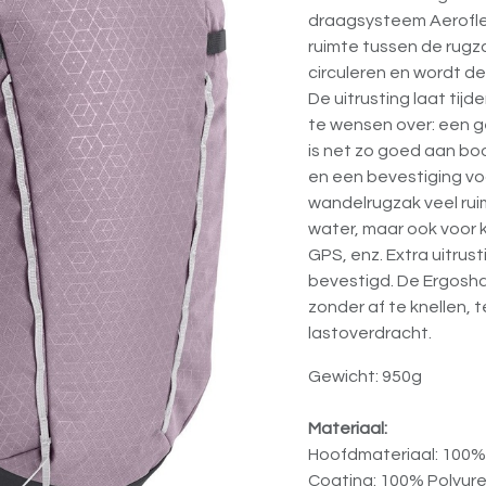
draagsysteem Aeroflex
ruimte tussen de rugza
circuleren en wordt de
De uitrusting laat tijd
te wensen over: een g
is net zo goed aan bo
en een bevestiging vo
wandelrugzak veel rui
water, maar ook voor
GPS, enz. Extra uitru
bevestigd. De Ergosh
zonder af te knellen, 
lastoverdracht.
Gewicht: 950g
Materiaal:
Hoofdmateriaal: 100% 
Coating: 100% Polyur