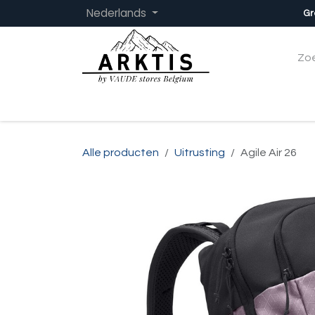
Overslaan naar inhoud
Nederlands
Gr
Startpagina
Dames
Heren
Kinder
Alle producten
Uitrusting
Agile Air 26