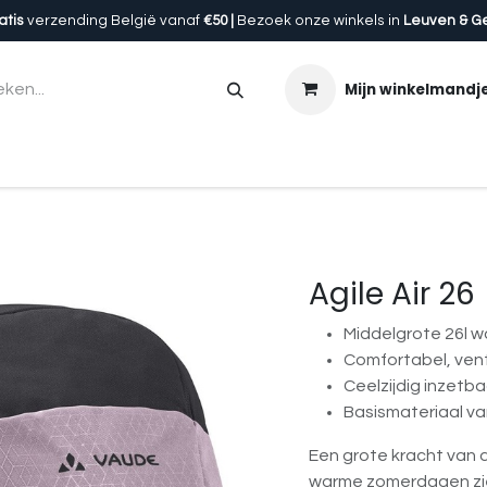
atis
verzending België vanaf
€50 |
Bezoek onze winkels in
Leuven & G
Mijn winkelmandj
en
Accessoires
Uitrusting
Onze winkels
Cadeau
Agile Air 26
Middelgrote 26l 
Comfortabel, ven
Ceelzijdig inzetb
Basismateriaal v
Een grote kracht van d
warme zomerdagen zie