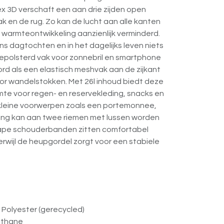
 3D verschaft een aan drie zijden open
k en de rug. Zo kan de lucht aan alle kanten
 warmteontwikkeling aanzienlijk verminderd.
ens dagtochten en in het dagelijks leven niets
epolsterd vak voor zonnebril en smartphone
ord als een elastisch meshvak aan de zijkant
or wandelstokken. Met 26l inhoud biedt deze
mte voor regen- en reservekleding, snacks en
 kleine voorwerpen zoals een portemonnee,
sting kan aan twee riemen met lussen worden
ape schouderbanden zitten comfortabel
terwijl de heupgordel zorgt voor een stabiele
Polyester (gerecycled)
ethane