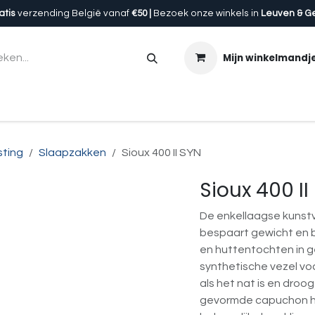
atis
verzending België vanaf
€50 |
Bezoek onze winkels in
Leuven & G
Mijn winkelmandj
en
Accessoires
Uitrusting
Onze winkels
Cadeau
sting
Slaapzakken
Sioux 400 II SYN
Sioux 400 II
De enkellaagse kunstve
bespaart gewicht en b
en huttentochten in g
synthetische vezel vo
als het nat is en dro
gevormde capuchon h