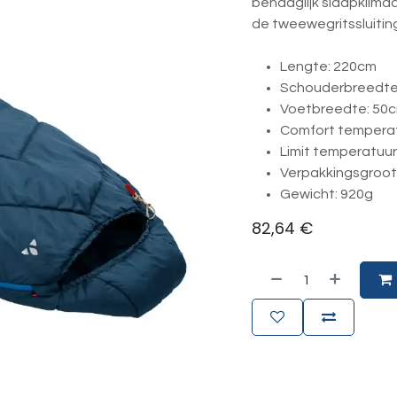
behaaglijk slaapklimaa
de tweewegritssluitin
Lengte: 220cm
Schouderbreedte
Voetbreedte: 50
Comfort temperat
Limit temperatuur
Verpakkingsgroot
Gewicht: 920g
82,64
€