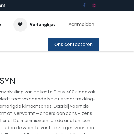
ent
Aanmelden
e
Verlanglijst
bon
Ons contacteren
 SYN
zelvulling van de lichte Sioux 400 slaapzak
iedt toch voldoende isolatie voor trekking-
ematigde klimaatzones. Daarbij voert de
cht af, verwarmt – anders dan dons – zelfs
ogt snel. De mummievorm en de anatomisch
ouden de warmte vast en zorgen voor een