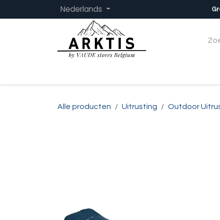
Overslaan naar inhoud
Nederlands
Gr
Startpagina
Dames
Heren
Kinder
Alle producten
Uitrusting
Outdoor Uitru