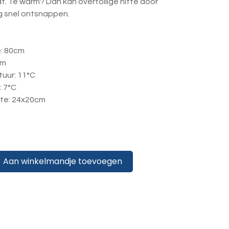
t. Te warm? Dan kan overtollige hitte door
g snel ontsnappen.
: 80cm
cm
uur: 11°C
: 7°C
te: 24x20cm
Aan winkelmandje toevoegen