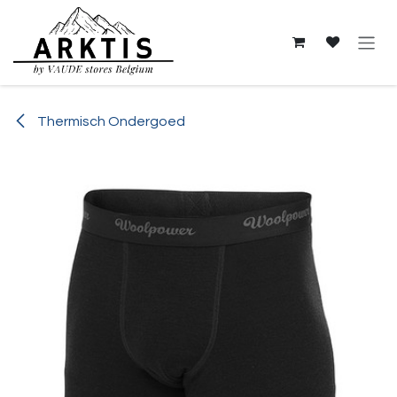
Overslaan naar inhoud
Thermisch Ondergoed