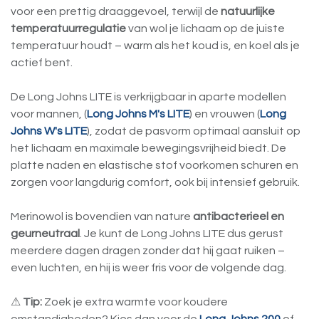
voor een prettig draaggevoel, terwijl de
natuurlijke
temperatuurregulatie
van wol je lichaam op de juiste
temperatuur houdt – warm als het koud is, en koel als je
actief bent.
De Long Johns LITE is verkrijgbaar in aparte modellen
voor mannen, (
Long Johns M's LITE
) en vrouwen (
Long
Johns W's LITE
), zodat de pasvorm optimaal aansluit op
het lichaam en maximale bewegingsvrijheid biedt. De
platte naden en elastische stof voorkomen schuren en
zorgen voor langdurig comfort, ook bij intensief gebruik.
Merinowol is bovendien van nature
antibacterieel en
geurneutraal
. Je kunt de Long Johns LITE dus gerust
meerdere dagen dragen zonder dat hij gaat ruiken –
even luchten, en hij is weer fris voor de volgende dag.
⚠
Tip:
Zoek je extra warmte voor koudere