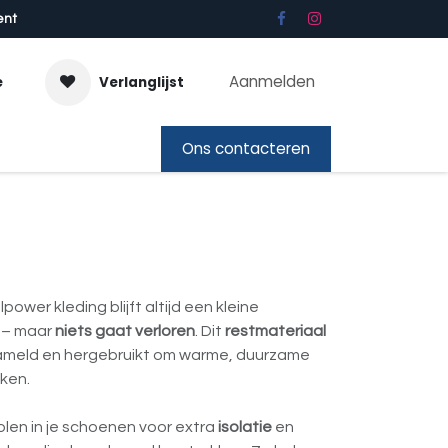
ent
Aanmelden
e
Verlanglijst
bon
Ons contacteren
ower kleding blijft altijd een kleine
 – maar
niets gaat verloren
. Dit
restmateriaal
zameld en hergebruikt om warme, duurzame
aken.
zolen in je schoenen voor extra
isolatie
en