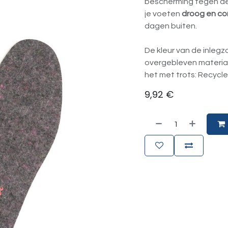
bescherming tegen de 
je voeten
droog en co
dagen buiten.
De kleur van de inlegzo
overgebleven materiaa
het met trots: Recycle
9,92
€