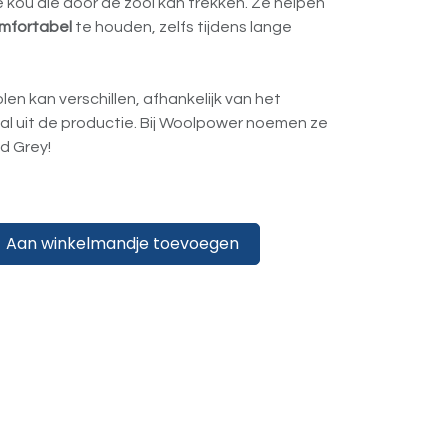
kou die door de zool kan trekken. Ze helpen
mfortabel
te houden, zelfs tijdens lange
len kan verschillen, afhankelijk van het
l uit de productie. Bij Woolpower noemen ze
d Grey!
Aan winkelmandje toevoegen