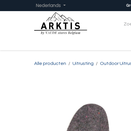
Overslaan naar inhoud
Nederlands
Gr
Startpagina
Dames
Heren
Kinder
Alle producten
Uitrusting
Outdoor Uitru