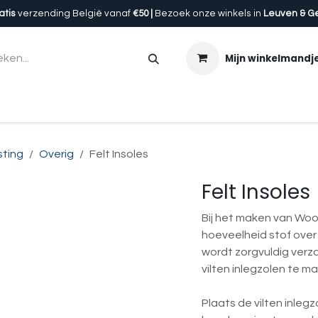
atis
verzending België vanaf
€50 |
Bezoek onze winkels in
Leuven & G
Mijn winkelmandj
en
Accessoires
Uitrusting
Onze winkels
Cadeau
sting
Overig
Felt Insoles
Felt Insoles
Bij het maken van Woolp
hoeveelheid stof over
wordt zorgvuldig ver
vilten inlegzolen te m
Plaats de vilten inleg