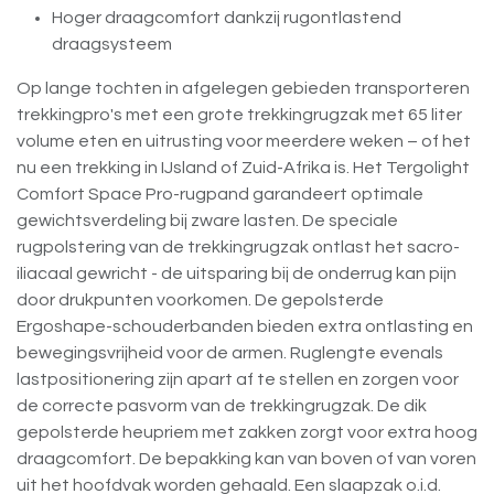
Hoger draagcomfort dankzij rugontlastend
draagsysteem
Op lange tochten in afgelegen gebieden transporteren
trekkingpro's met een grote trekkingrugzak met 65 liter
volume eten en uitrusting voor meerdere weken – of het
nu een trekking in IJsland of Zuid-Afrika is. Het Tergolight
Comfort Space Pro-rugpand garandeert optimale
gewichtsverdeling bij zware lasten. De speciale
rugpolstering van de trekkingrugzak ontlast het sacro-
iliacaal gewricht - de uitsparing bij de onderrug kan pijn
door drukpunten voorkomen. De gepolsterde
Ergoshape-schouderbanden bieden extra ontlasting en
bewegingsvrijheid voor de armen. Ruglengte evenals
lastpositionering zijn apart af te stellen en zorgen voor
de correcte pasvorm van de trekkingrugzak. De dik
gepolsterde heupriem met zakken zorgt voor extra hoog
draagcomfort. De bepakking kan van boven of van voren
uit het hoofdvak worden gehaald. Een slaapzak o.i.d.