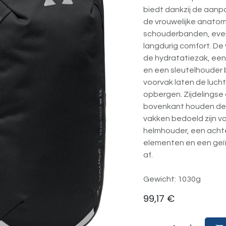
biedt dankzij de aanp
de vrouwelijke anato
schouderbanden, even
langdurig comfort. De 
de hydratatiezak, een 
en een sleutelhouder b
voorvak laten de luc
opbergen. Zijdelings
bovenkant houden de in
vakken bedoeld zijn vo
helmhouder, een achte
elementen en een geï
af.
Gewicht: 1030g
99,17
€