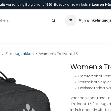
atis
verzending België vanaf
€50 |
Bezoek onze winkels in
Leuven & G
Mijn winkelmandj
en
Accessoires
Uitrusting
Onze winkels
Cadeau
Fietsrugzakken
Women's Trailvent 15
Women's Tra
Comfortabel, ven
Verstelbare rugle
Basismateriaal v
Voor een spontane to
Trailvent 15 fietsrugz
indruk door zijn uitst