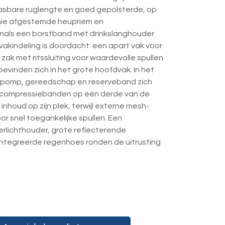
asbare ruglengte en goed gepolsterde, op
mie afgestemde heupriem en
als een borstband met drinkslanghouder
vakindeling is doordacht: een apart vak voor
zak met ritssluiting voor waardevolle spullen
evinden zich in het grote hoofdvak. In het
htpomp, gereedschap en reserveband zich
e compressiebanden op één derde van de
houd op zijn plek, terwijl externe mesh-
or snel toegankelijke spullen. Een
rlichthouder, grote reflecterende
ntegreerde regenhoes ronden de uitrusting