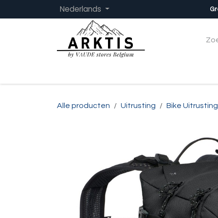
Overslaan naar inhoud
Nederlands
Gr
Startpagina
Dames
Heren
Kinder
Alle producten
Uitrusting
Bike Uitrusting