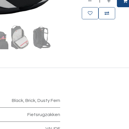
Black
,
Brick
,
Dusty Fern
Fietsrugzakken
VAUDE