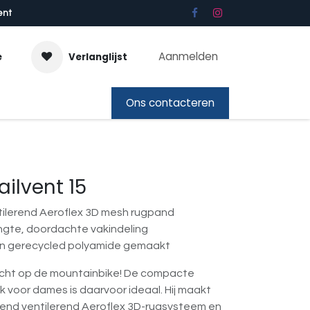
ent
Aanmelden
e
Verlanglijst
bon
Ons contacteren
ilvent 15
tilerend Aeroflex 3D mesh rugpand
ngte, doordachte vakindeling
an gerecycled polyamide gemaakt
cht op de mountainbike! De compacte
ak voor dames is daarvoor ideaal. Hij maakt
ekend ventilerend Aeroflex 3D-rugsysteem en