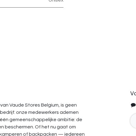
Unisex
V
van Vaude Stores Belgium, is geen
bedrijf: onze medewerkers ademen
 één gemeenschappelijke ambitie: de
en beschermen. Of het nu gaat om
, kamperen of backpacken — iedereen