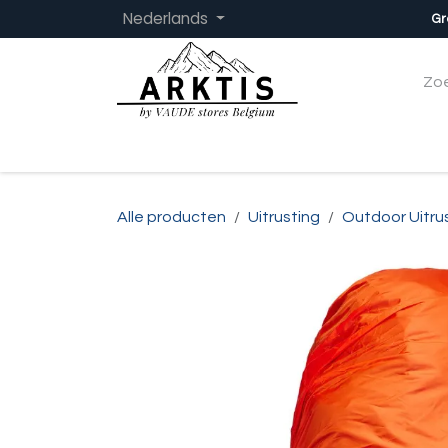
Overslaan naar inhoud
Nederlands
Gr
Startpagina
Dames
Heren
Kinder
Alle producten
Uitrusting
Outdoor Uitru