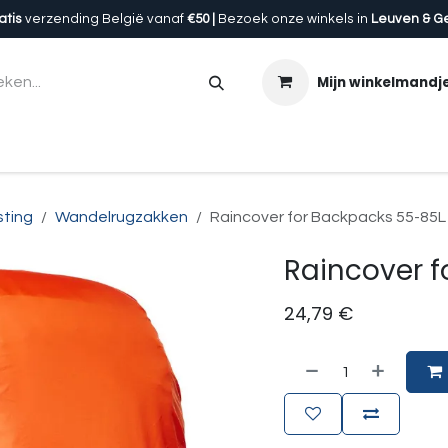
atis
verzending België vanaf
€50 |
Bezoek onze winkels in
Leuven & G
Mijn winkelmandj
en
Accessoires
Uitrusting
Onze winkels
Cadeau
sting
Wandelrugzakken
Raincover for Backpacks 55-85L
Raincover f
24,79
€