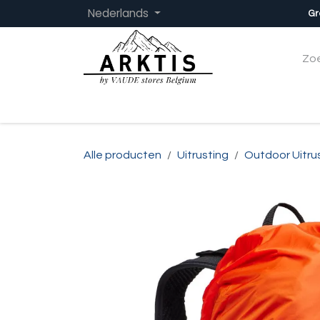
Overslaan naar inhoud
Nederlands
Gr
Startpagina
Dames
Heren
Kinder
Alle producten
Uitrusting
Outdoor Uitru