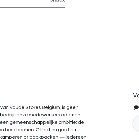
Unisex
V
van Vaude Stores Belgium, is geen
bedrijf: onze medewerkers ademen
 één gemeenschappelijke ambitie: de
en beschermen. Of het nu gaat om
, kamperen of backpacken — iedereen