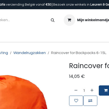
atis
verzending België vanaf
€50 |
Bezoek onze winkels in
Leuven & G
Mijn winkelmandj
en
Accessoires
Uitrusting
Onze winkels
Cadeau
sting
Wandelrugzakken
Raincover for Backpacks 6-15L
Raincover f
14,05
€