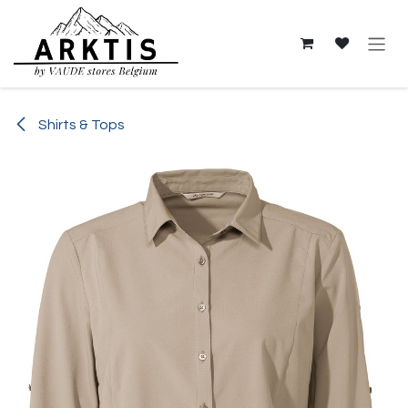
Overslaan naar inhoud
Shirts & Tops