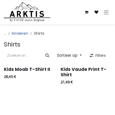
Overslaan naar inhoud
...
Kinderen
Shirts
Shirts
Sorteer op
Filters
Kids Moab T-Shirt II
Kids Vaude Print T-
SALE
SALE
Shirt
26,45
€
21,49
€