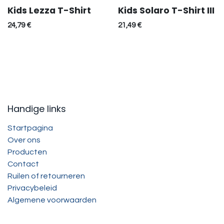
Kids Lezza T-Shirt
Kids Solaro T-Shirt III
SALE
SALE
24,79
€
21,49
€
Handige links
Startpagina
Over ons
Producten
Contact
Ruilen of retourneren
Privacybeleid
Algemene voorwaarden